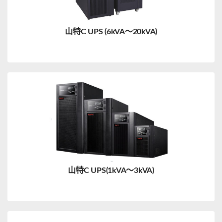
山特C UPS (6kVA～20kVA)
山特C UPS(1kVA～3kVA)