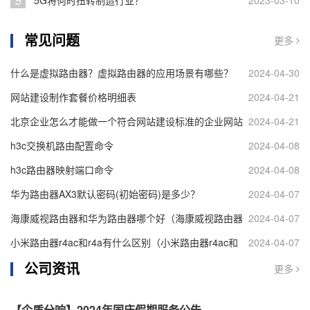
5
5G将何时扭转制造行业？
2023-03-10
常见问题
更多
什么是虚拟路由器？虚拟路由器的应用场景有哪些？
2024-04-30
网站建设制作套餐价格明细表
2024-04-21
北京企业怎么才能做一个符合网站建设标准的企业网站
2024-04-21
h3c交换机路由配置命令
2024-04-08
h3c路由器映射端口命令
2024-04-08
华为路由器AX3默认密码(初始密码)是多少？
2024-04-07
海康威视路由器和华为路由器哪个好（海康威视路由器
2024-04-07
和华为路由器对比）
小米路由器r4ac和r4a有什么区别（小米路由器r4ac和
2024-04-07
公司资讯
r4a区别介绍）
更多
【企盾分响】2024年国庆假期服务公告