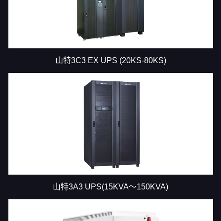
山特3C3 EX UPS (20KS-80KS)
山特3A3 UPS(15KVA～150KVA)