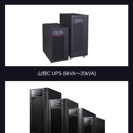
山特C UPS (6kVA～20kVA)