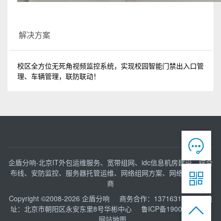
解决方案
校区全方位无死角视频监控系统，实现校园智能门禁出入口管
理、车辆管理，联防联动！

企盾分响-北京IT外包运维服务、宽带组网、idc信息机房建设、综合
布线、安防监控、服务器托管运维、网络组网方案、网络接入服务

商
Copyright ©2008-2026
企盾分响
商务合作：13716316153 地

址：北京市朝阳区永安东里8号华彬中心
鲁ICP备19004525号
网站地图