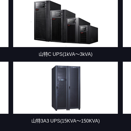
I(W)
山特C UPS(1kVA～3kVA)
山特3A3 UPS(15KVA～150KVA)