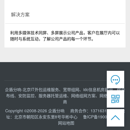
解决方案
利用多媒体技术同屏、多屏展示公司产品，客户在展厅内可以
随时与系统互动，了解公司产品的每一个环节。

企盾分响-北京IT外包运维服务、宽带组网、idc信息机房建设、综合
布线、安防监控、服务器托管运维、网络组网方案、网络接入服务

商
Copyright ©2008-2026
企盾分响
商务合作：13716316153 地

址：北京市朝阳区永安东里8号华彬中心
鲁ICP备19004525号
网站地图