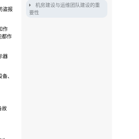
机房建设与运维团队建设的重
防盗报
要性
和作
能都作
示器
设备、
备故