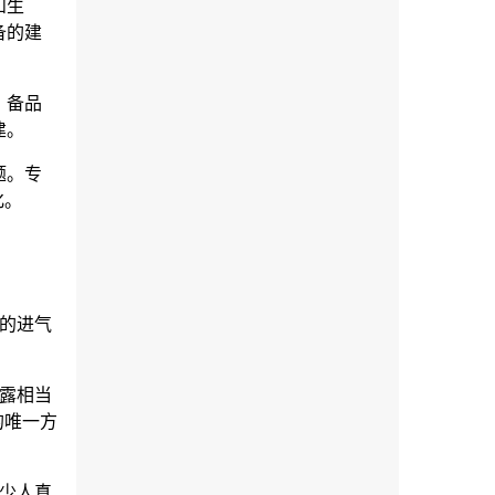
和生
备的建
、备品
建。
题。专
化。
的进气
露相当
的唯一方
少人真