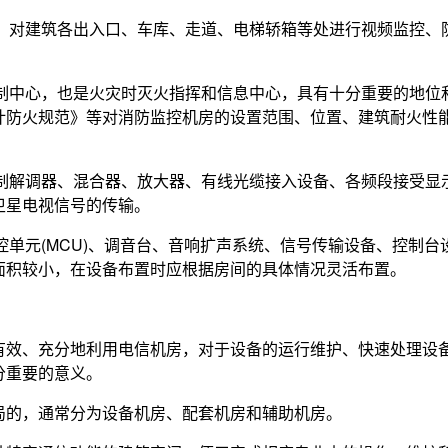
备，对建筑各出入口、车库、走道、电梯轿箱等处进行视频监控、
控制中心，也是火灾时灭火指挥和信息中心，具有十分重要的地位
计防火规范》等对消防监控机房的设置范围、位置、建筑耐火性
调制解调器、混合器、放大器、有线光缆接入设备、各频段接受显
卫星电视信号的传输。
控单元(MCU)、调音台、音响扩声系统、信号传输设备、控制台
面积较小，在设备布置时应根据房间的具体情况灵活布置。
有效、充分地利用电信机房，对于设备的运行维护、快速处理设
分重要的意义。
局的，通常分为设备机房、配套机房和辅助机房。