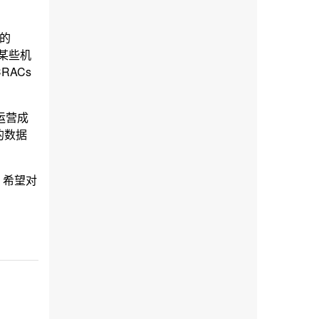
的
某些机
ACs
运营成
的数据
，希望对