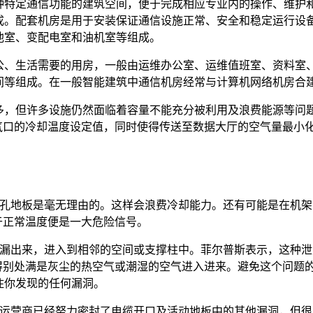
种特定通信功能的建筑空间，便于完成相应专业内的操作、维护
成。配套机房是用于安装保证通信设施正常、安全和稳定运行设
池室、变配电室和油机室等组成。
公、生活需要的用房，一般由运维办公室、运维值班室、资料室
间等组成。在一般智能建筑中通信机房经常与计算机网络机房合
多，但许多设施仍然面临着容量不能充分被利用及浪费能源等问
气口的冷却温度设定值，同时使得传送至数据大厅的空气量最小
开孔地板是毫无理由的。这样会浪费冷却能力。还有可能是在机架
于正常温度便是一大危险信号。
泄漏出来，进入到相邻的空间或支撑柱中。菲尔普斯表示，这种泄
得别处满是灰尘的热空气或潮湿的空气进入进来。避免这个问题
住你发现的任何漏洞。
心运营商已经努力密封了电缆开口及活动地板中的其他漏洞，但很