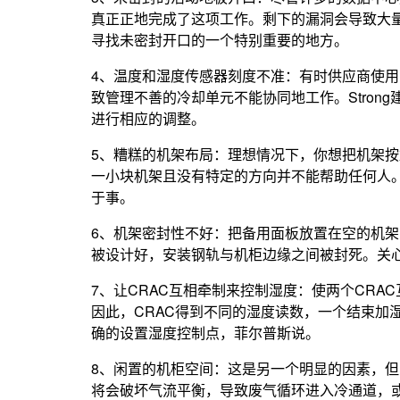
真正正地完成了这项工作。剩下的漏洞会导致大
寻找未密封开口的一个特别重要的地方。
4、温度和湿度传感器刻度不准：有时供应商使
致管理不善的冷却单元不能协同地工作。Stro
进行相应的调整。
5、糟糕的机架布局：理想情况下，你想把机架按
一小块机架且没有特定的方向并不能帮助任何人。
于事。
6、机架密封性不好：把备用面板放置在空的机
被设计好，安装钢轨与机柜边缘之间被封死。关
7、让CRAC互相牵制来控制湿度：使两个CRA
因此，CRAC得到不同的湿度读数，一个结束加
确的设置湿度控制点，菲尔普斯说。
8、闲置的机柜空间：这是另一个明显的因素，
将会破坏气流平衡，导致废气循环进入冷通道，