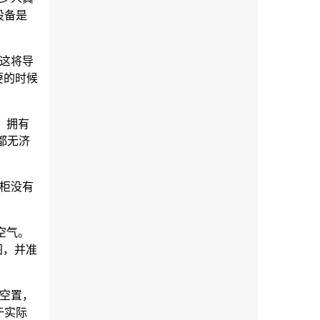
设备是
这将导
要的时候
。拥有
都无济
柜没有
空气。
图，并准
空置，
于实际