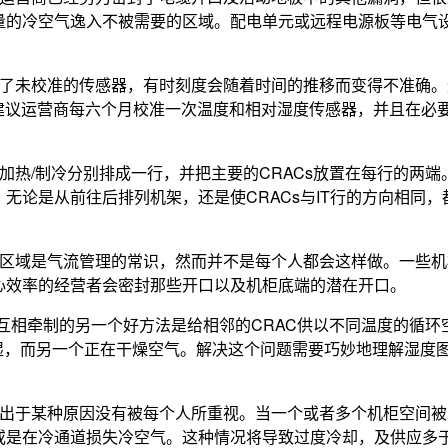
量的冷空气逸入不被需要的区域。配电单元或远程电源板等电气
用了未校准的传感器，有时刻度会随着时间的推移而变得不准确。
ng建议运营商每六个月校准一次温度和相对湿度传感器，并且在必
加热/制冷分别排成一行，并把主要的CRACs放置在每行的两端
无论是从前往后排列机架，还是使CRACs与IT行的方向相同，
架区域是气流管理的常识，然而并不是每个人都会这样做。一些机
心效率的经营者会密封那些开口以及机柜底端的潜在开口。
C互相牵制的另一个好方法是给相邻的CRAC供以不同温度的循环
湿，而另一个正在干燥空气。解决这个问题需要巧妙地理解湿度
但出于某种原因没有被每个人所重视。当一个或者多个机柜空间被
或是在冷通道损失冷空气。这种情况将导致过度冷却，及供应多