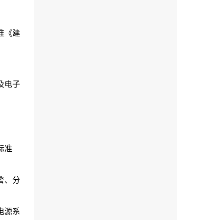
准《建
及电子
标准
警、分
电源系