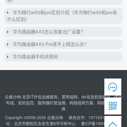
华为随行wifi3和pro区别介绍（华为随行wifi3和pro有
什么区别）
华为路由器AX3怎么恢复出厂设置？
华为路由器AX3 Pro连不上网怎么办？
华为路由器手机改密码

企盾分响-北京IT外包运维服务、宽带组网、idc信息机房建设、综合
布线、安防监控、服务器托管运维、网络组网方案、网络接入服务

商
Copyright ©2008-2026
企盾分响
商务合作：13716316153 地

址：北京市朝阳区永安东里8号华彬中心
鲁ICP备19004525号